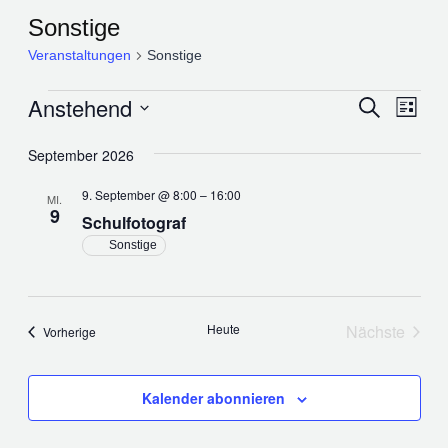
Sonstige
Veranstaltungen
Sonstige
Veranstaltungen
Anstehend
Ver
Verans
Suche
Liste
Ans
Datum
Suche
September 2026
Nav
wählen.
und
9. September @ 8:00
–
16:00
MI.
9
Ansich
Schulfotograf
Sonstige
Naviga
Heute
Nächste
Veranstaltungen
Vorherige
Veranstal
Kalender abonnieren