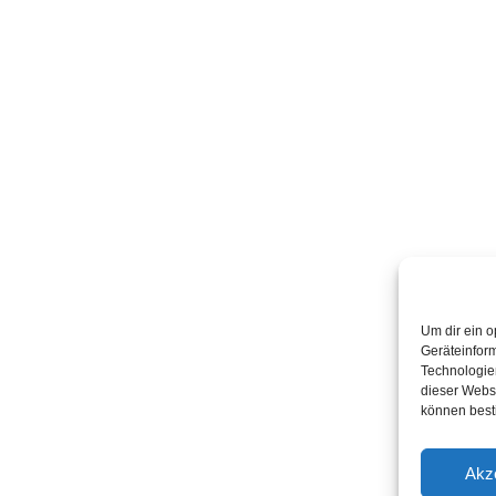
Um dir ein o
Geräteinfor
Technologien
dieser Websi
können best
Akz