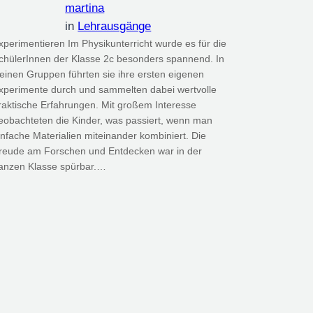
martina
in
Lehrausgänge
xperimentieren Im Physikunterricht wurde es für die
chülerInnen der Klasse 2c besonders spannend. In
leinen Gruppen führten sie ihre ersten eigenen
xperimente durch und sammelten dabei wertvolle
raktische Erfahrungen. Mit großem Interesse
eobachteten die Kinder, was passiert, wenn man
infache Materialien miteinander kombiniert. Die
reude am Forschen und Entdecken war in der
anzen Klasse spürbar.…