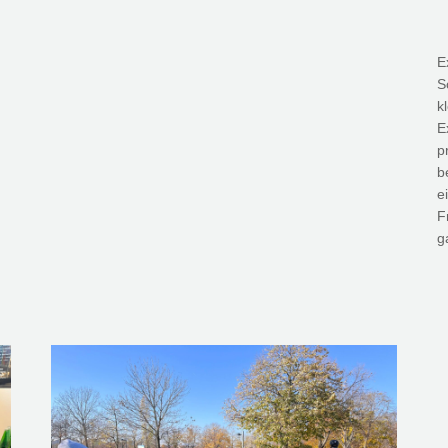
n
E
S
k
E
p
b
e
F
g